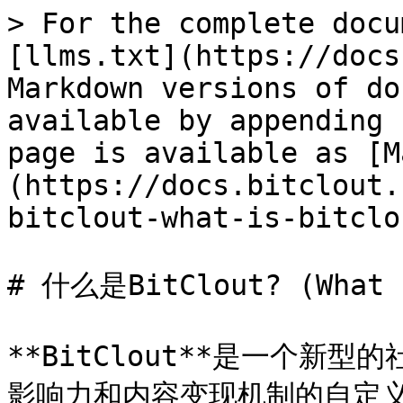
> For the complete docu
[llms.txt](https://docs
Markdown versions of do
available by appending 
page is available as [M
(https://docs.bitclout.
bitclout-what-is-bitclo
# 什么是BitClout? (What i
**BitClout**是一个
影响力和内容变现机制的自定